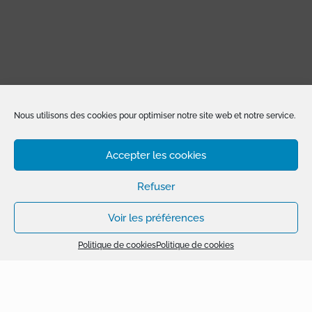
Nous utilisons des cookies pour optimiser notre site web et notre service.
Accepter les cookies
Refuser
Voir les préférences
64 rue Jacquard
Mentions légales
77400 LAGNY-SUR-MARNE
Mentions légales
01 60 94 08 28
Politique de cookies
Politique de cookies
direction@mfi-fr.com
Plan du site