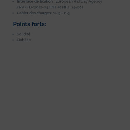
Interface de fixation
: European Railway Agency
ERA/TD/2012-04/INT et NF F 14-002
Cahier des charges:
MG9C n°5
Points forts:
Solidité
Fiabilité